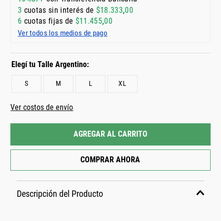
3
cuotas sin interés de
$
18
.
333
,
00
6
cuotas fijas de
$
11
.
455
,
00
Ver todos los medios de pago
S
M
L
XL
📏 Tabla de talles
Ver costos de envío
AGREGAR AL CARRITO
COMPRAR AHORA
Descripción del Producto