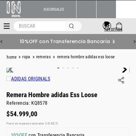
SUCURSALES
BUSCAR
10%OFF con Transferencia Bancaria 📱
ropa
remeras
remera hombre adidas ess loose
Remera Hombre adidas Ess Loose
Referencia
:
KQ8578
$
54
.
999
,
00
Precio sin impuestos nacionales:
$
45
.
453
,
72
10%OFF
con Transferencia Bancaria