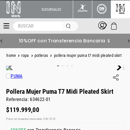
SUCURSALES
BUSCAR
6 S/Interés Superando $219.999 💳
ropa
polleras
pollera mujer puma t7 midi pleated skirt
Pollera Mujer Puma T7 Midi Pleated Skirt
Referencia
:
634622-01
$
119
.
999
,
00
Precio sin impuestos nacionales:
$
99
.
172
,
73