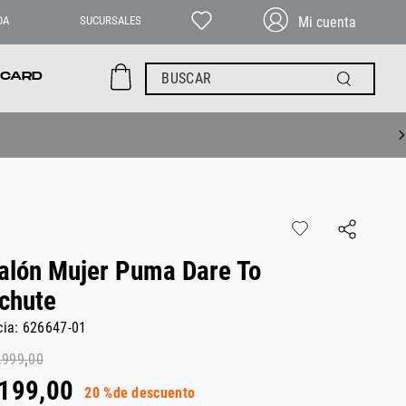
DA
SUCURSALES
BUSCAR
 CARD
alón Mujer Puma Dare To
chute
cia
:
626647-01
.
999
,
00
199
,
00
20 %
de descuento