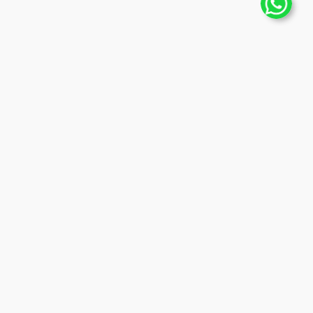
ENVIAR
CONTACTO
contacto@instoreweb.com.ar
Whatsapp: 11-2518-4539
Horario de atención
:
Lunes a Viernes de
9 a 20hs.
Sábado de
10 a 20hs.
SEGUINOS