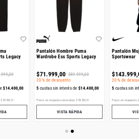
uma
Pantalón Hombre Puma
Pantalón Mu
rts Legacy
Wardrobe Ess Sports Legacy
Sportswear
$
71
.
999
,
00
$
143
.
999
,
.
999
,
00
$
89
.
999
,
00
20 %
de descuento
20 %
de descu
de
$
14
.
400
,
00
5
cuotas sin interés de
$
14
.
400
,
00
5
cuotas sin in
:
$
59
.
503
,
31
Precio sin impuestos nacionales:
$
59
.
503
,
31
Precio sin impuestos n
PIDA
VISTA RÁPIDA
VIS