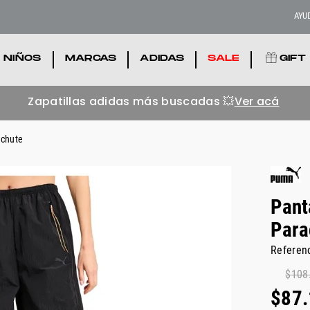
AYU
NIÑOS
.
MARCAS
.
ADIDAS
.
SALE
.
GIFT
Zapatillas adidas más buscadas 💥
Ver acá
achute
Pant
Para
Referen
$
108
$
87
.