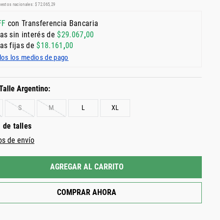
uestos nacionales:
$
72
.
065
,
29
FF
con Transferencia Bancaria
as sin interés de
$
29
.
067
,
00
as fijas de
$
18
.
161
,
00
dos los medios de pago
S
M
L
XL
 de talles
os de envío
AGREGAR AL CARRITO
COMPRAR AHORA