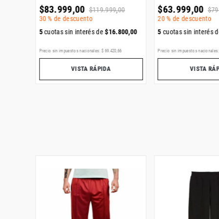
$
83
.
999
,
00
$
63
.
999
,
00
$
119
.
999
,
00
$
79
30 %
de descuento
20 %
de descuento
667
,
00
5
cuotas sin interés de
$
16
.
800
,
00
5
cuotas sin interés 
,
36
Precio sin impuestos nacionales:
$
69
.
420
,
66
Precio sin impuestos nacionales
VISTA RÁPIDA
VISTA RÁ