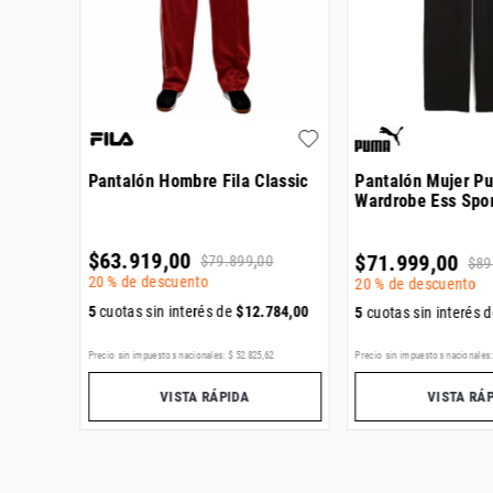
sity
Pantalón Hombre Fila Classic
Pantalón Mujer P
Wardrobe Ess Spo
$
63
.
919
,
00
$
71
.
999
,
00
$
79
.
899
,
00
$
89
20 %
de descuento
20 %
de descuento
334
,
00
5
cuotas sin interés de
$
12
.
784
,
00
5
cuotas sin interés 
,
21
Precio sin impuestos nacionales:
$
52
.
825
,
62
Precio sin impuestos nacionales
VISTA RÁPIDA
VISTA RÁ