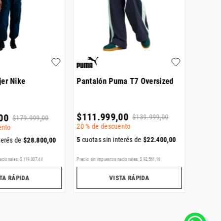
jer Nike
Pantalón Puma T7 Oversized
Pabtal
Summe
$
111
.
999
,
00
00
$
159
.
$
139
.
999
,
00
$
179
.
999
,
00
20 %
de descuento
ento
5
cuotas
5
cuotas sin interés de
$
22
.
400
,
00
terés de
$
28
.
800
,
00
ENVÍO GR
acionales:
$
119
.
007
,
44
Precio sin impuestos nacionales:
$
92
.
561
,
16
Precio sin i
TA RÁPIDA
VISTA RÁPIDA