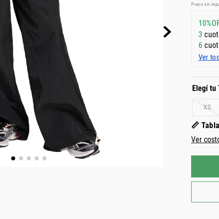
Precio sin imp
10%O
3
cuot
6
cuot
Ver to
XS
📏 Tabla
Ver cost