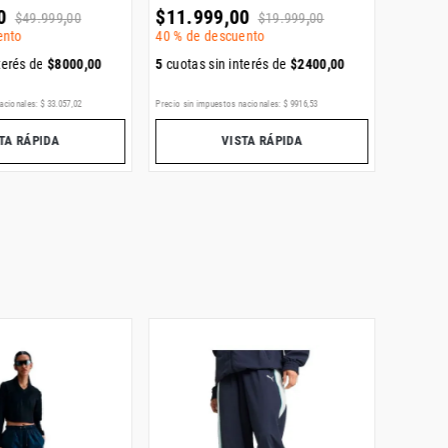
0
$
11
.
999
,
00
$
119
.
$
49
.
999
,
00
$
19
.
999
,
00
ento
40 %
de descuento
terés de
$
8000
,
00
5
cuotas sin interés de
$
2400
,
00
5
cuotas
acionales:
$
33
.
057
,
02
Precio sin impuestos nacionales:
$
9916
,
53
Precio sin i
TA RÁPIDA
VISTA RÁPIDA