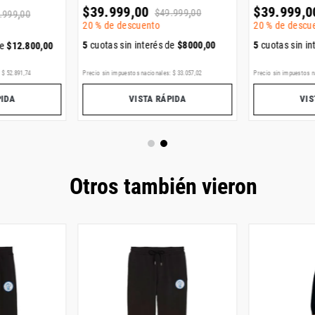
$
39
.
999
,
00
$
39
.
999
,
0
$
49
.
999
,
00
.
999
,
00
20 %
de descuento
20 %
de descu
5
cuotas sin interés de
$
8000
,
00
5
cuotas sin in
de
$
12
.
800
,
00
:
$
52
.
891
,
74
Precio sin impuestos nacionales:
$
33
.
057
,
02
Precio sin impuestos n
PIDA
VISTA RÁPIDA
VIS
Otros también vieron