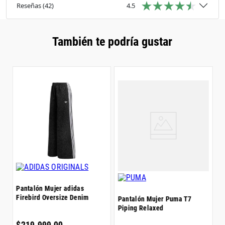
Reseñas
(
42
)
4.5
También te podría gustar
P
$
Pantalón Mujer adidas
Firebird Oversize Denim
Pantalón Mujer Puma T7
Piping Relaxed
5
$
$
219
.
999
,
00