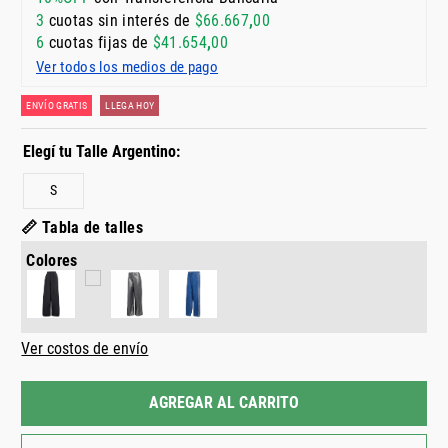
3
cuotas sin interés de
$
66
.
667
,
00
6
cuotas fijas de
$
41
.
654
,
00
Ver todos los medios de pago
ENVÍO GRATIS
LLEGA HOY
S
📏 Tabla de talles
Colores
Ver costos de envío
AGREGAR AL CARRITO