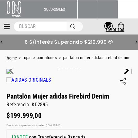
SUCURSALES
BUSCAR
6 S/Interés Superando $219.999 💳
ropa
pantalones
pantalón mujer adidas firebird denim
Pantalón Mujer adidas Firebird Denim
Referencia
:
KD2895
$
199
.
999
,
00
Precio sin impuestos nacionales:
$
165
.
288
,
43
10%OFF
con Transferencia Bancaria