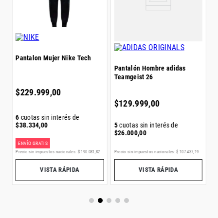
$
Pantalon Mujer Nike Tech
Pantalón Hombre adidas
Teamgeist 26
6
$
$
229
.
999
,
00
$
129
.
999
,
00
6
cuotas sin interés de
5
cuotas sin interés de
$
38
.
334
,
00
$
26
.
000
,
00
ENVÍO GRATIS
E
3
Precio sin impuestos nacionales:
$
107
.
437
,
19
Precio sin impuestos nacionales:
$
190
.
081
,
82
Pr
VISTA RÁPIDA
VISTA RÁPIDA