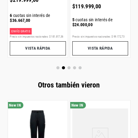
$
119
.
999
,
00
6
cuotas sin interés de
5
cuotas sin interés de
$
36
.
667
,
00
$
24
.
000
,
00
ENVÍO GRATIS
E
Precio sin impuestos nacionales:
$
99
.
172
,
73
Precio sin impuestos nacionales:
$
181
.
817
,
36
Pr
VISTA RÁPIDA
VISTA RÁPIDA
Otros también vieron
C