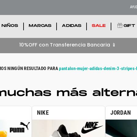
AYU
NIÑOS
.
MARCAS
.
ADIDAS
.
SALE
.
GIFT
10%OFF con Transferencia Bancaria 📱
pantalon-mujer-adidas-denim-3-stripes-
uchas más alterna
NIKE
JORDAN