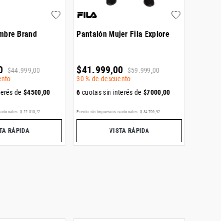
mbre Brand
Pantalón Mujer Fila Explore
Pantal
Adicolo
0
$
41
.
999
,
00
$
149
.
$
44
.
999
,
00
$
59
.
999
,
00
ento
30 %
de descuento
6
cuotas
terés de
$
4500
,
00
6
cuotas sin interés de
$
7000
,
00
ENVÍO GR
acionales:
$
22
.
313
,
22
Precio sin impuestos nacionales:
$
34
.
709
,
92
Precio sin i
TA RÁPIDA
VISTA RÁPIDA