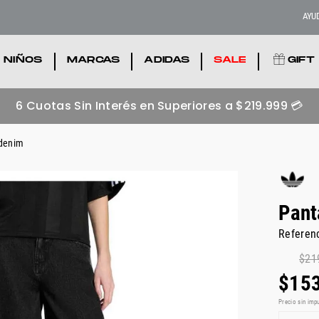
AYU
NIÑOS
.
MARCAS
.
ADIDAS
.
SALE
.
GIFT
Zapatillas adidas más buscadas 💥
Ver acá
 denim
Pant
Referen
$
21
$
15
Precio sin imp