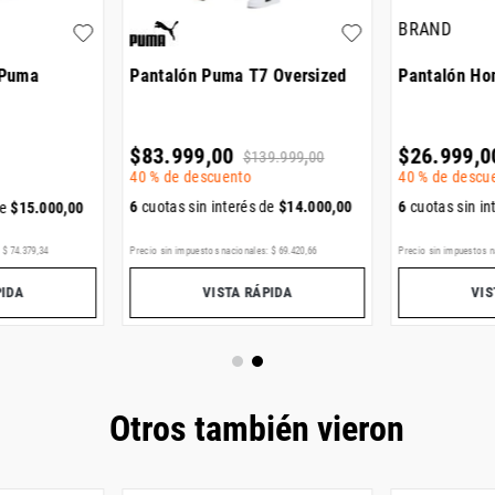
BRAND
 Puma
Pantalón Puma T7 Oversized
Pantalón Ho
$
83
.
999
,
00
$
26
.
999
,
0
$
139
.
999
,
00
40 %
de descuento
40 %
de descu
6
cuotas sin interés de
$
14
.
000
,
00
6
cuotas sin in
de
$
15
.
000
,
00
:
$
74
.
379
,
34
Precio sin impuestos nacionales:
$
69
.
420
,
66
Precio sin impuestos n
PIDA
VISTA RÁPIDA
VIS
Otros también vieron