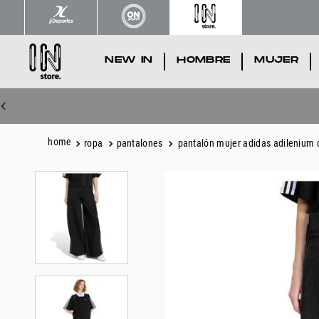
NEW IN
.
HOMBRE
.
MUJER
.
ropa
pantalones
pantalón mujer adidas adilenium