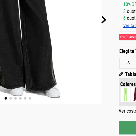
10%O
3
cuot
6
cuot
Ver to
ENVÍO GRAT
S
📏 Tabla
Colores
Ver cost