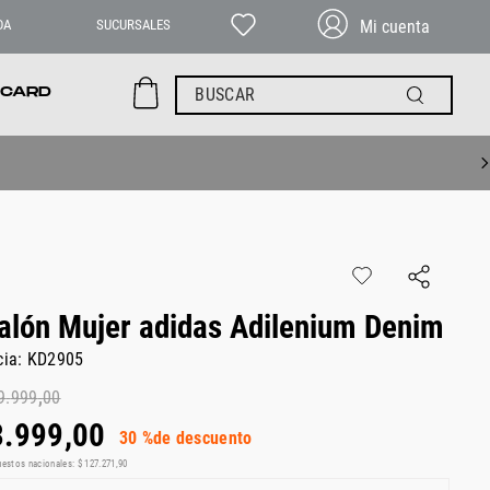
DA
SUCURSALES
BUSCAR
 CARD
alón Mujer adidas Adilenium Denim
cia
:
KD2905
9
.
999
,
00
3
.
999
,
00
30 %
de descuento
uestos nacionales:
$
127
.
271
,
90