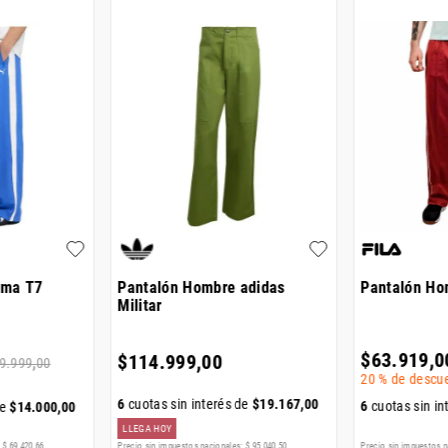
uma T7
Pantalón Hombre adidas
Pantalón Hom
Militar
$
63
.
919
,
0
$
114
.
999
,
00
9
.
999
,
00
20 %
de descu
6
cuotas sin interés de
$
19
.
167
,
00
6
cuotas sin in
de
$
14
.
000
,
00
LLEGA HOY
:
$
69
.
420
,
66
Precio sin impuestos nacionales:
$
95
.
040
,
50
Precio sin impuestos n