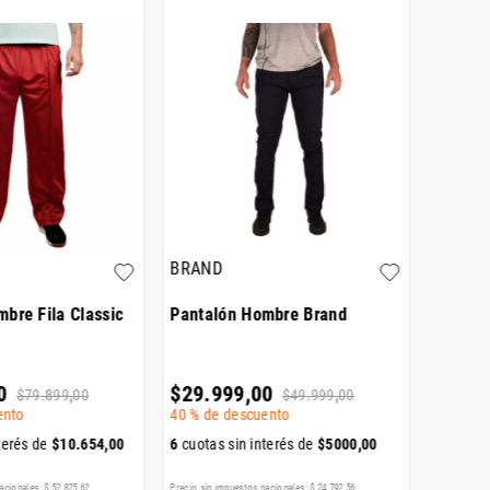
BRAND
bre Fila Classic
Pantalón Hombre Brand
Camper
0
$
29
.
999
,
00
$
109
.
$
79
.
899
,
00
$
49
.
999
,
00
ento
40 %
de descuento
terés de
$
10
.
654
,
00
6
cuotas sin interés de
$
5000
,
00
6
cuotas
acionales:
$
52
.
825
,
62
Precio sin impuestos nacionales:
$
24
.
792
,
56
Precio sin i