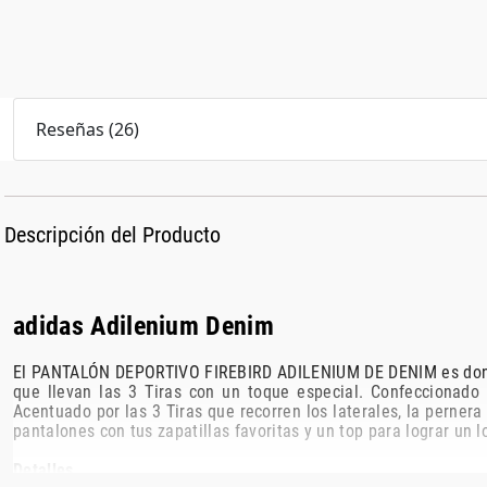
Reseñas
(
26
)
Descripción del Producto
adidas Adilenium Denim
El PANTALÓN DEPORTIVO FIREBIRD ADILENIUM DE DENIM es donde 
que llevan las 3 Tiras con un toque especial. Confecciona
Acentuado por las 3 Tiras que recorren los laterales, la perner
pantalones con tus zapatillas favoritas y un top para lograr un l
Detalles