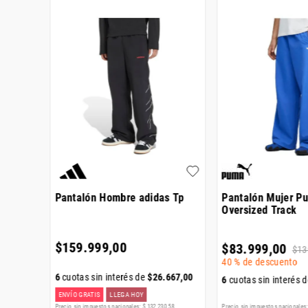
s
Pantalón Hombre adidas Tp
Pantalón Mujer P
Oversized Track
$
159
.
999
,
00
$
83
.
999
,
00
9
,
00
$
13
40 %
de descuento
6
cuotas sin interés de
$
26
.
667
,
00
667
,
00
6
cuotas sin interés 
ENVÍO GRATIS
LLEGA HOY
16
Precio sin impuestos nacionales:
$
132
.
230
,
58
Precio sin impuestos nacionales