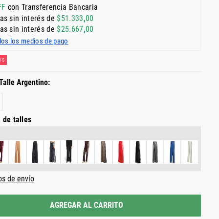
FF
con Transferencia Bancaria
as sin interés de
$
51
.
333
,
00
as sin interés de
$
25
.
667
,
00
dos los medios de pago
IS
 de talles
os de envío
AGREGAR AL CARRITO