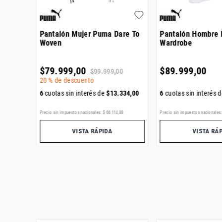
s
Pantalón Mujer Puma Dare To
Pantalón Hombre
Woven
Wardrobe
$
79
.
999
,
00
$
89
.
999
,
00
$
99
.
999
,
00
20 %
de descuento
334
,
00
6
cuotas sin interés de
$
13
.
334
,
00
6
cuotas sin interés 
,
65
Precio sin impuestos nacionales:
$
66
.
114
,
88
Precio sin impuestos nacionales
VISTA RÁPIDA
VISTA RÁ