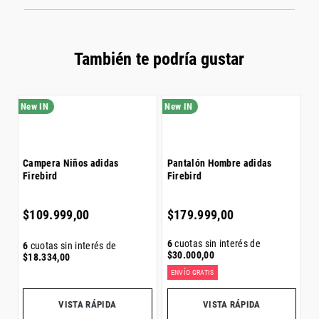
Género: Hombre
Color: azul
También te podría gustar
C
Campera Niños adidas
Pantalón Hombre adidas
F
Firebird
Firebird
$
$
109
.
999
,
00
$
179
.
999
,
00
6
6
cuotas sin interés de
6
cuotas sin interés de
$
$
30
.
000
,
00
$
18
.
334
,
00