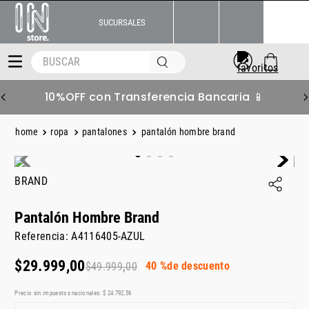
SUCURSALES
BUSCAR
10%OFF con Transferencia Bancaria 📱
ropa
pantalones
pantalón hombre brand
BRAND
Pantalón Hombre Brand
Referencia
:
A4116405-AZUL
$
29
.
999
,
00
40 %
de descuento
$
49
.
999
,
00
Precio sin impuestos nacionales:
$
24
.
792
,
56