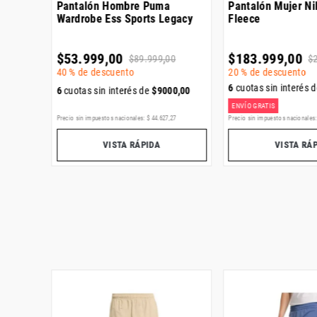
r Retro
Pantalón Hombre Puma
Pantalón Mujer Ni
Wardrobe Ess Sports Legacy
Fleece
$
53
.
999
,
00
$
183
.
999
,
00
$
89
.
999
,
00
$
40 %
de descuento
20 %
de descuento
6
cuotas sin interés 
667
,
00
6
cuotas sin interés de
$
9000
,
00
ENVÍO GRATIS
41
Precio sin impuestos nacionales:
$
44
.
627
,
27
Precio sin impuestos nacionales
VISTA RÁPIDA
VISTA RÁ