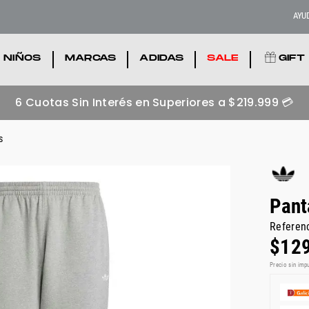
AYU
NIÑOS
.
MARCAS
.
ADIDAS
.
SALE
.
GIFT
Zapatillas adidas más buscadas 💥
Ver acá
s
Pant
Referen
$
12
Precio sin imp