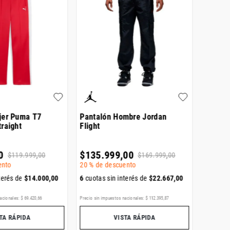
jer Puma T7
Pantalón Hombre Jordan
Pantaló
raight
Flight
Loose
0
$
135
.
999
,
00
$
149
.
$
119
.
999
,
00
$
169
.
999
,
00
ento
20 %
de descuento
6
cuotas
terés de
$
14
.
000
,
00
6
cuotas sin interés de
$
22
.
667
,
00
ENVÍO GR
acionales:
$
69
.
420
,
66
Precio sin impuestos nacionales:
$
112
.
395
,
87
Precio sin i
TA RÁPIDA
VISTA RÁPIDA