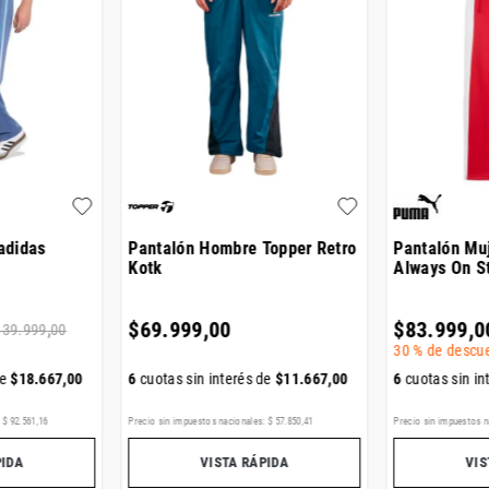
adidas
Pantalón Hombre Topper Retro
Pantalón Mu
Kotk
Always On St
$
69
.
999
,
00
$
83
.
999
,
0
139
.
999
,
00
30 %
de descu
de
$
18
.
667
,
00
6
cuotas sin interés de
$
11
.
667
,
00
6
cuotas sin in
:
$
92
.
561
,
16
Precio sin impuestos nacionales:
$
57
.
850
,
41
Precio sin impuestos n
PIDA
VISTA RÁPIDA
VIS