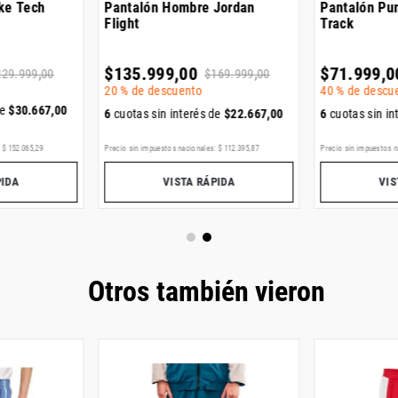
ke Tech
Pantalón Hombre Jordan
Pantalón Pu
Flight
Track
$
135
.
999
,
00
$
71
.
999
,
0
229
.
999
,
00
$
169
.
999
,
00
20 %
de descuento
40 %
de descu
de
$
30
.
667
,
00
6
cuotas sin interés de
$
22
.
667
,
00
6
cuotas sin in
:
$
152
.
065
,
29
Precio sin impuestos nacionales:
$
112
.
395
,
87
Precio sin impuestos n
PIDA
VISTA RÁPIDA
VIS
Otros también vieron