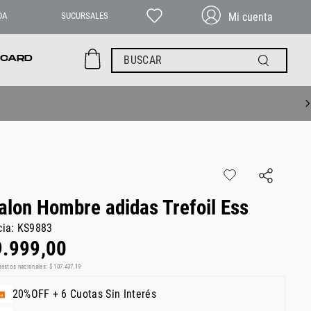
DA
SUCURSALES
BUSCAR
 CARD
alon Hombre adidas Trefoil Ess
cia
:
KS9883
9
.
999
,
00
uestos nacionales:
$
107
.
437
,
19
20%OFF + 6 Cuotas Sin Interés