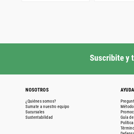
Suscribite y
NOSOTROS
AYUD
¿Quiénes somos?
Pregunt
Sumate a nuestro equipo
Métodos
Sucursales
Promoc
Sustentabilidad
Guía d
Polític
Término
Defensa