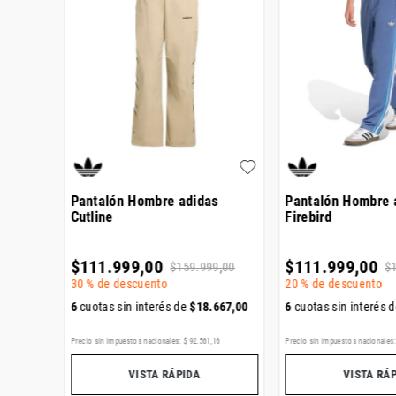
Pantalón Hombre adidas
Pantalón Hombre 
Cutline
Firebird
$
111
.
999
,
00
$
111
.
999
,
00
$
159
.
999
,
00
$
30 %
de descuento
20 %
de descuento
000
,
00
6
cuotas sin interés de
$
18
.
667
,
00
6
cuotas sin interés 
,
12
Precio sin impuestos nacionales:
$
92
.
561
,
16
Precio sin impuestos nacionales
VISTA RÁPIDA
VISTA RÁ