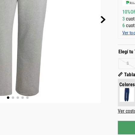
10%O
3
cuot
6
cuot
Ver to
S
📏 Tabla
Colores
Ver cost