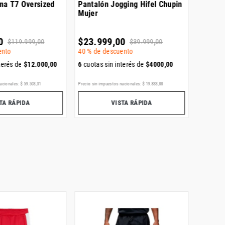
ma T7 Oversized
Pantalón Jogging Hifel Chupin
Pantaló
Mujer
Loose
0
$
23
.
999
,
00
$
69
.
9
$
119
.
999
,
00
$
39
.
999
,
00
ento
40 %
de descuento
terés de
$
12
.
000
,
00
6
cuotas sin interés de
$
4000
,
00
6
cuotas
acionales:
$
59
.
503
,
31
Precio sin impuestos nacionales:
$
19
.
833
,
88
Precio sin i
TA RÁPIDA
VISTA RÁPIDA