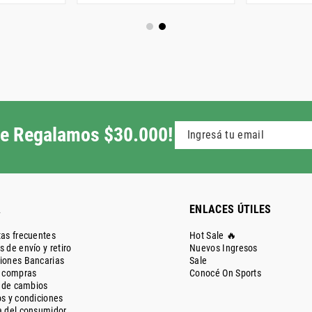
 te Regalamos $30.000!
A
ENLACES ÚTILES
as frecuentes
Hot Sale 🔥
 de envío y retiro
Nuevos Ingresos
iones Bancarias
Sale
e compras
Conocé On Sports
a de cambios
s y condiciones
 del consumidor