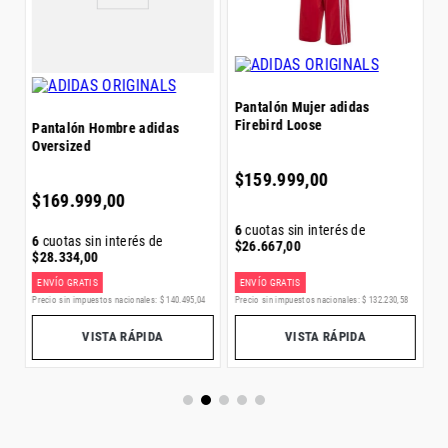
$
Pantalón Mujer adidas
Firebird Loose
Pantalón Hombre adidas
Oversized
6
$
$
159
.
999
,
00
$
169
.
999
,
00
6
cuotas sin interés de
6
cuotas sin interés de
$
26
.
667
,
00
$
28
.
334
,
00
ENVÍO GRATIS
ENVÍO GRATIS
E
5
Precio sin impuestos nacionales:
$
140
.
495
,
04
Precio sin impuestos nacionales:
$
132
.
230
,
58
Pr
VISTA RÁPIDA
VISTA RÁPIDA