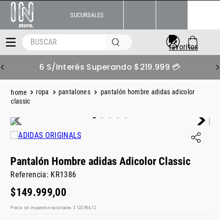
SUCURSALES
BUSCAR
6 S/Interés Superando $219.999 💳
ropa
pantalones
pantalón hombre adidas adicolor
classic
Pantalón Hombre adidas Adicolor Classic
Referencia
:
KR1386
$
149
.
999
,
00
Precio sin impuestos nacionales:
$
123
.
966
,
12