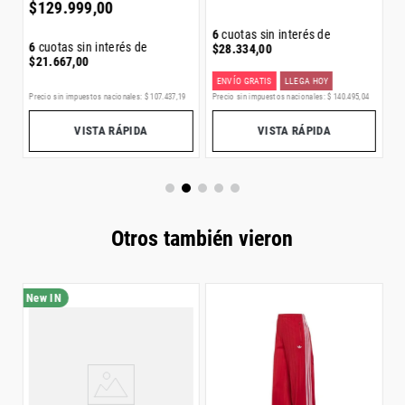
$
129
.
999
,
00
6
cuotas sin interés de
6
cuotas sin interés de
$
28
.
334
,
00
$
21
.
667
,
00
ENVÍO GRATIS
LLEGA HOY
E
3
Precio sin impuestos nacionales:
$
107
.
437
,
19
Precio sin impuestos nacionales:
$
140
.
495
,
04
Pr
VISTA RÁPIDA
VISTA RÁPIDA
Otros también vieron
P
F