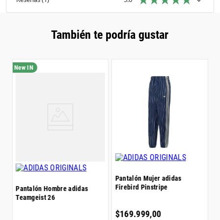
destacada para el día a día. Tanto si te reúnes con
amigos como si das un paseo, disfruta de la
versatilidad y el atractivo atemporal de estos
elegantes pantalones de adidas.
También te podría gustar
P
D
$
Pantalón Mujer adidas
Firebird Pinstripe
Pantalón Hombre adidas
Teamgeist 26
6
$
$
169
.
999
,
00