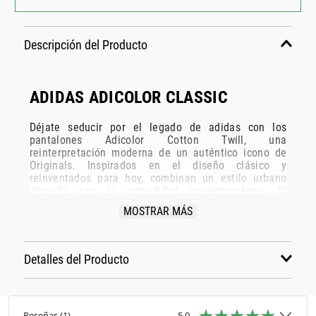
Descripción del Producto
ADIDAS ADICOLOR CLASSIC
Déjate seducir por el legado de adidas con los
pantalones Adicolor Cotton Twill, una
reinterpretación moderna de un auténtico icono de
Originals. Inspirados en el diseño clásico y
reinventados para hoy, combinan un estilo urbano
atrevido con la comodidad contemporánea. El
resistente tejido de sarga ofrece una sensación
MOSTRAR MÁS
suave y refinada, mientras que el corte holgado
aporta una silueta relajada que transmite actitud y
libertad de movimiento. Dos bolsillos laterales
ofrecen un práctico espacio para guardar tus objetos
Detalles del Producto
esenciales, manteniéndolos siempre a mano. El
logotipo del trébol bordado en el muslo izquierdo y
las icónicas 3 rayas que recorren el lateral de cada
pierna convierten a estos pantalones en una opción
Reseñas
(
1
)
5.0