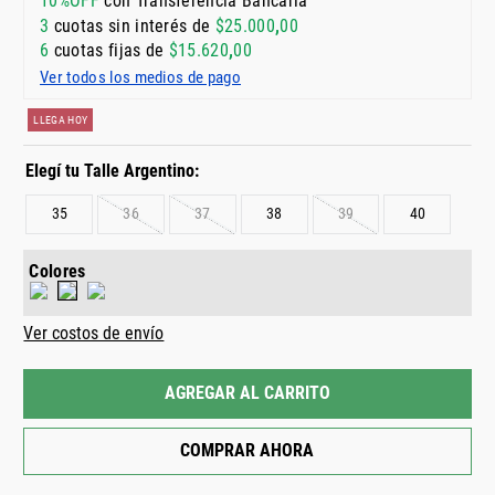
10%OFF
con Transferencia Bancaria
3
cuotas sin interés de
$
25
.
000
,
00
6
cuotas fijas de
$
15
.
620
,
00
Ver todos los medios de pago
LLEGA HOY
35
36
37
38
39
40
Colores
Ver costos de envío
AGREGAR AL CARRITO
COMPRAR AHORA