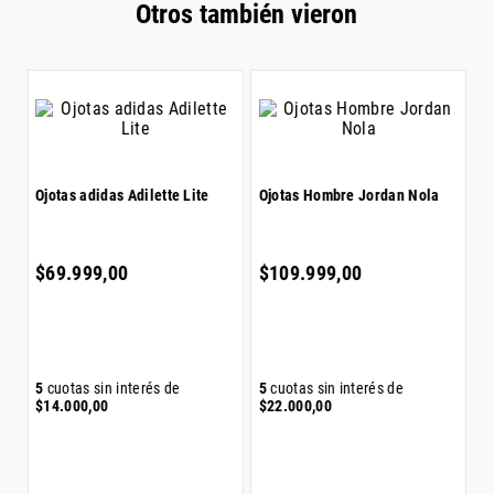
Otros también vieron
O
Ojotas adidas Adilette Lite
Ojotas Hombre Jordan Nola
X
$
$
69
.
999
,
00
$
109
.
999
,
00
5
5
cuotas sin interés de
5
cuotas sin interés de
$
$
14
.
000
,
00
$
22
.
000
,
00