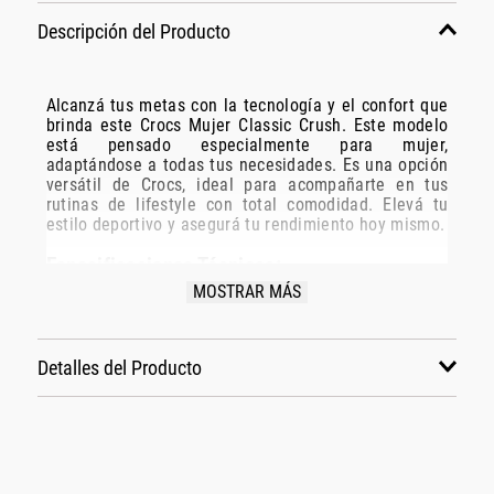
Descripción del Producto
Alcanzá tus metas con la tecnología y el confort que
brinda este Crocs Mujer Classic Crush. Este modelo
está pensado especialmente para mujer,
adaptándose a todas tus necesidades. Es una opción
versátil de Crocs, ideal para acompañarte en tus
rutinas de lifestyle con total comodidad. Elevá tu
estilo deportivo y asegurá tu rendimiento hoy mismo.
Especificaciones Técnicas:
MOSTRAR MÁS
Modelo: 207670-C001
Marca: Crocs
Disciplina: lifestyle
Detalles del Producto
Grupo: calzado
Género: Mujer
Color: negro