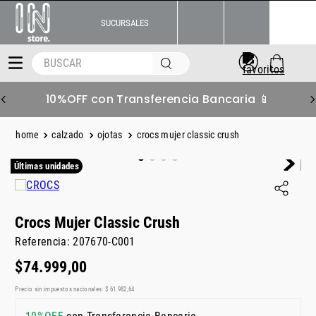
SUCURSALES
BUSCAR
10%OFF con Transferencia Bancaria 📱
calzado
ojotas
crocs mujer classic crush
Últimas unidades
Crocs Mujer Classic Crush
Referencia
:
207670-C001
$
74
.
999
,
00
Precio sin impuestos nacionales:
$
61
.
982
,
64