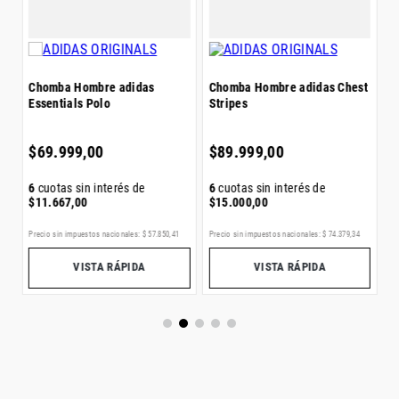
$
Chomba Hombre adidas
Chomba Hombre adidas Chest
Essentials Polo
Stripes
6
$
$
69
.
999
,
00
$
89
.
999
,
00
6
cuotas sin interés de
6
cuotas sin interés de
$
11
.
667
,
00
$
15
.
000
,
00
Precio sin impuestos nacionales:
$
57
.
850
,
41
Precio sin impuestos nacionales:
$
74
.
379
,
34
Pr
VISTA RÁPIDA
VISTA RÁPIDA