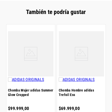
adidas.
También te podría gustar
C
E
$
ke
Chomba Mujer adidas Summer
Chomba Hombre adidas
Glow Cropped
Trefoil Ess
6
$
$
99
.
999
,
00
$
69
.
999
,
00