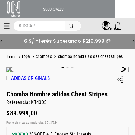
SUCURSALES
BUSCAR
6 S/Interés Superando $219.999 💳
ropa
chombas
chomba hombre adidas chest stripes
Chomba Hombre adidas Chest Stripes
Referencia
:
KT4305
$
89
.
999
,
00
Precio sin impuestos nacionales:
$
74
.
379
,
34
20%OFF + 3 Cuotas Sin Interés