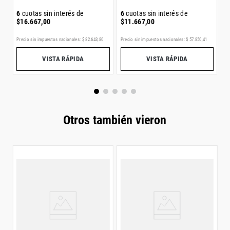
6
cuotas sin interés de
6
cuotas sin interés de
$
16
.
667
,
00
$
11
.
667
,
00
Precio sin impuestos nacionales:
$
82
.
643
,
80
Precio sin impuestos nacionales:
$
57
.
850
,
41
Pr
VISTA RÁPIDA
VISTA RÁPIDA
Otros también vieron
C
G