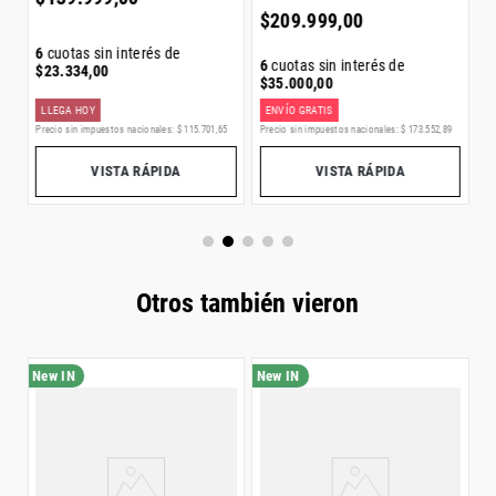
$
209
.
999
,
00
6
cuotas sin interés de
6
cuotas sin interés de
$
23
.
334
,
00
$
35
.
000
,
00
ENVÍO GRATIS
LLEGA HOY
E
0
Precio sin impuestos nacionales:
$
173
.
552
,
89
Precio sin impuestos nacionales:
$
115
.
701
,
65
Pr
VISTA RÁPIDA
VISTA RÁPIDA
Otros también vieron
Z
C