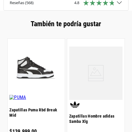
de la evolución de esta zapatilla. Ofreciendo un uso
Reseñas
(
568
)
4.8
diario con un estilo extraordinario, estas zapatillas
son un testimonio de la innovación de adidas.
También te podría gustar
Z
G
$
Zapatillas Puma Rbd Break
Mid
Zapatillas Hombre adidas
Samba Xlg
6
$
$
139
.
999
,
00