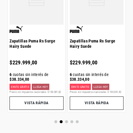
$
Zapatillas Puma Rs Surge
Zapatillas Puma Rs Surge
Hairy Suede
Hairy Suede
6
$
$
229
.
999
,
00
$
229
.
999
,
00
6
cuotas sin interés de
6
cuotas sin interés de
$
38
.
334
,
00
$
38
.
334
,
00
ENVÍO GRATIS
LLEGA HOY
ENVÍO GRATIS
LLEGA HOY
E
Precio sin impuestos nacionales:
$
190
.
081
,
82
Precio sin impuestos nacionales:
$
190
.
081
,
82
0
Pr
VISTA RÁPIDA
VISTA RÁPIDA