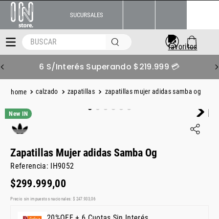
SUCURSALES
BUSCAR
6 S/Interés Superando $219.999 💳
calzado
zapatillas
zapatillas mujer adidas samba og
Zapatillas Mujer adidas Samba Og
Referencia
:
IH9052
$
299
.
999
,
00
Precio sin impuestos nacionales:
$
247
.
933
,
06
20%OFF + 6 Cuotas Sin Interés