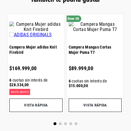
C
F
$
Campera Mujer adidas Knit
Campera Mangas Cortas
Firebird
Mujer Puma T7
6
$
$
169
.
999
,
00
$
89
.
999
,
00
6
cuotas sin interés de
6
cuotas sin interés de
$
28
.
334
,
00
$
15
.
000
,
00