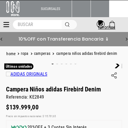
SUCURSALES
BUSCAR
Bancaria 📱
6 S/Interés Superando $
ropa
camperas
campera niños adidas firebird denim
Últimas unidades
Campera Niños adidas Firebird Denim
Referencia
:
KE2849
$
139
.
999
,
00
Precio sin impuestos nacionales:
$
115
.
701
,
65
20%OFF + 3 Cuotas Sin Interés