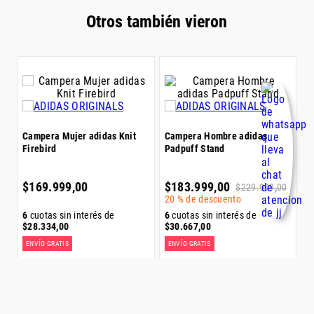
ENVÍO GRATIS
E
Precio sin impuestos nacionales:
$
140
.
495
,
04
Precio sin impuestos nacionales:
$
74
.
379
,
34
Pr
VISTA RÁPIDA
VISTA RÁPIDA
Otros también vieron
Campera Mujer adidas Knit
C
Firebird
M
$
169
.
999
,
00
$