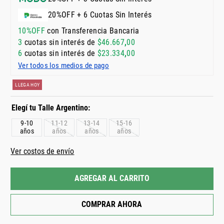
20%OFF + 6 Cuotas Sin Interés
10%OFF
con Transferencia Bancaria
3
cuotas sin interés de
$
46
.
667
,
00
6
cuotas sin interés de
$
23
.
334
,
00
Ver todos los medios de pago
LLEGA HOY
9-10
11-12
13-14
15-16
años
años
años
años
Ver costos de envío
AGREGAR AL CARRITO
COMPRAR AHORA