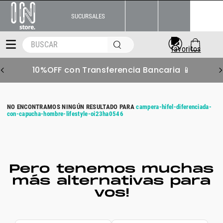
SUCURSALES
BUSCAR
10%OFF con Transferencia Bancaria 📱
campera-hifel-diferenciada-
con-capucha-hombre-lifestyle-oi23ha0546
Pero tenemos muchas
más alternativas para
vos!