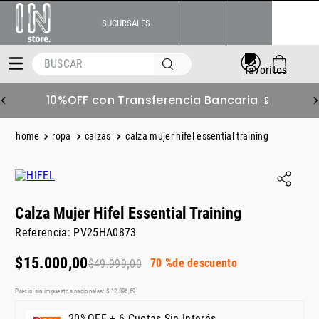
SUCURSALES
BUSCAR
10%OFF con Transferencia Bancaria 📱
ropa
calzas
calza mujer hifel essential training
Calza Mujer Hifel Essential Training
Referencia
:
PV25HA0873
$
15
.
000
,
00
70 %
de descuento
$
49
.
999
,
00
Precio sin impuestos nacionales:
$
12
.
396
,
69
20%OFF + 6 Cuotas Sin Interés