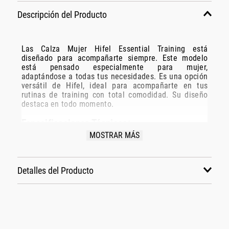
Descripción del Producto
Las Calza Mujer Hifel Essential Training está
diseñado para acompañarte siempre. Este modelo
está pensado especialmente para mujer,
adaptándose a todas tus necesidades. Es una opción
versátil de Hifel, ideal para acompañarte en tus
rutinas de training con total comodidad. Su diseño
destaca en todo momento.
Especificaciones Técnicas:
MOSTRAR MÁS
Modelo: Pv25ha0873
Marca: Hifel
Disciplina: training
Detalles del Producto
Grupo: indumentaria
Género: Mujer
Color: verde
También te podría gustar