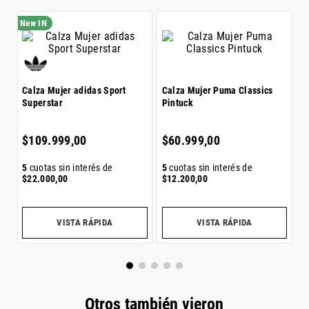
C
P
$
2
Calza Mujer adidas Sport
Calza Mujer Puma Classics
Superstar
Pintuck
5
$
$
109
.
999
,
00
$
60
.
999
,
00
5
cuotas sin interés de
5
cuotas sin interés de
$
22
.
000
,
00
$
12
.
200
,
00