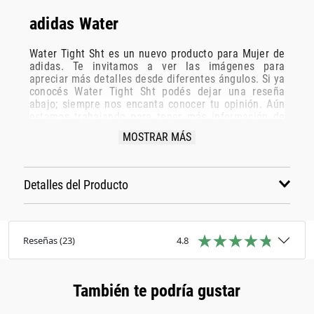
adidas Water
Water Tight Sht es un nuevo producto para Mujer de
adidas. Te invitamos a ver las imágenes para
apreciar más detalles desde diferentes ángulos. Si ya
conocés Water Tight Sht podés dejar una reseña
abajo; siempre nos encanta conocer tu opinión. Aún
estamos trabajando para tener más información de
Water Tight Sht, así que volvé pronto. Mientras tanto,
MOSTRAR MÁS
tomá nota del número de artículo que identifica el
producto IU2494 para que lo puedas encontrar de
nuevo fácilmente. Está categorizado como:
Pantalones y Calzas, Calzas.
Detalles del Producto
Reseñas
(
23
)
4.8
También te podría gustar