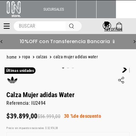
SUCURSALES
BUSCAR
10%OFF con Transferencia Bancaria 📱
ropa
calzas
calza mujer adidas water
Últimas unidades
Calza Mujer adidas Water
Referencia
:
IU2494
$
39
.
899
,
00
30 %
de descuento
$
56
.
999
,
00
Precio sin impuestos nacionales:
$
32
.
974
,
38