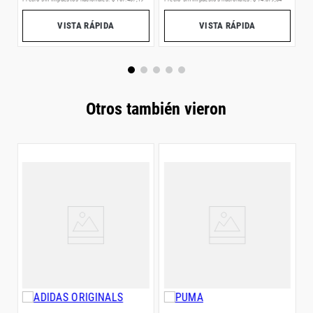
VISTA RÁPIDA
VISTA RÁPIDA
Otros también vieron
B
A
$
4