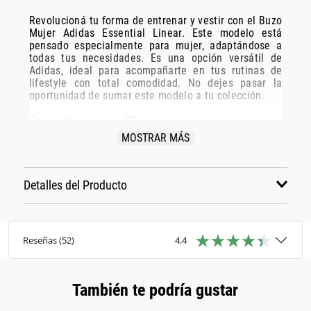
Revolucioná tu forma de entrenar y vestir con el Buzo
Mujer Adidas Essential Linear. Este modelo está
pensado especialmente para mujer, adaptándose a
todas tus necesidades. Es una opción versátil de
Adidas, ideal para acompañarte en tus rutinas de
lifestyle con total comodidad. No dejes pasar la
oportunidad de sumar este modelo a tu colección.
Especificaciones Técnicas:
MOSTRAR MÁS
Modelo: Kd1431
Marca: Adidas
Disciplina: lifestyle
Detalles del Producto
Grupo: indumentaria
Género: Mujer
Color: rosa
Reseñas
(
52
)
4.4
También te podría gustar