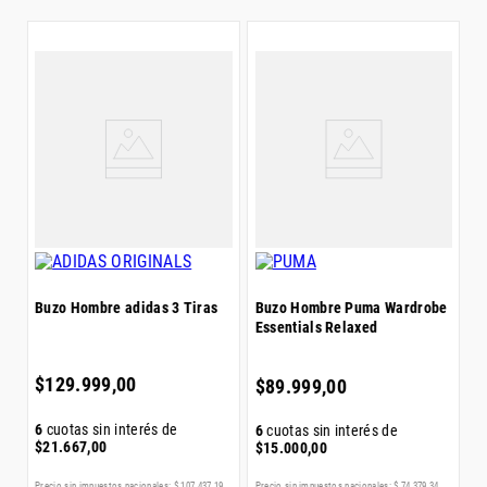
B
S
$
Buzo Hombre adidas 3 Tiras
Buzo Hombre Puma Wardrobe
Essentials Relaxed
6
$
$
129
.
999
,
00
0
$
89
.
999
,
00
6
cuotas sin interés de
6
cuotas sin interés de
$
21
.
667
,
00
$
15
.
000
,
00
7
Precio sin impuestos nacionales:
$
107
.
437
,
19
Precio sin impuestos nacionales:
$
74
.
379
,
34
Pr