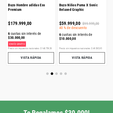
e
Buzo Hombre adidas Ess
Buzo Niños Puma X Sonic
Premium
Relaxed Graphic
6
$
$
179
.
999
,
00
$
59
.
999
,
00
$
99
.
999
,
00
40 %
de descuento
6
cuotas sin interés de
6
cuotas sin interés de
$
30
.
000
,
00
$
10
.
000
,
00
ENVÍO GRATIS
Precio sin impuestos nacionales:
$
148
.
759
,
50
Precio sin impuestos nacionales:
$
49
.
585
,
95
Pr
VISTA RÁPIDA
VISTA RÁPIDA
Te Regalamos $30.000!