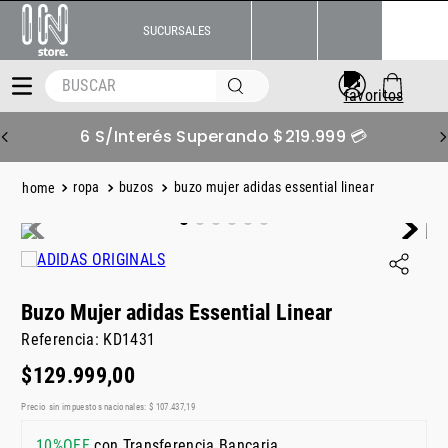
SUCURSALES
BUSCAR
6 S/Interés Superando $219.999 💳
ropa
buzos
buzo mujer adidas essential linear
Buzo Mujer adidas Essential Linear
Referencia
:
KD1431
$
129
.
999
,
00
Precio sin impuestos nacionales:
$
107
.
437
,
19
10%OFF
con Transferencia Bancaria