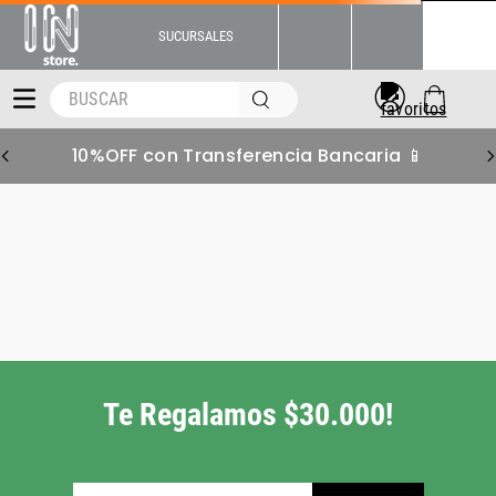
SUCURSALES
BUSCAR
10%OFF con Transferencia Bancaria 📱
botas-converse-chuck-
taylor-monocrome-lifestyle-unisex-157005c
Pero tenemos muchas
más alternativas para
vos!