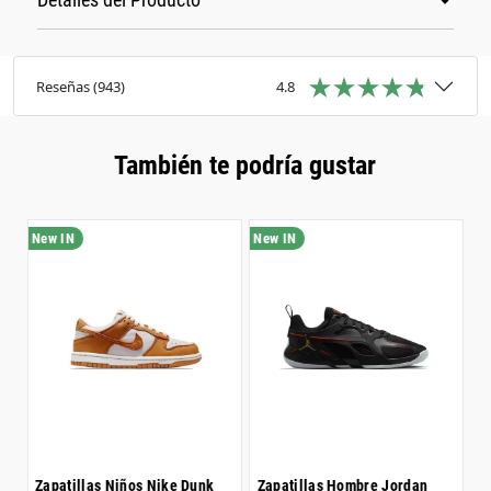
Detalles del Producto
contemporáneo con diseños pensados ??para la
calle.
Reseñas
(
943
)
4.8
También te podría gustar
Z
C
$
Zapatillas Niños Nike Dunk
Zapatillas Hombre Jordan