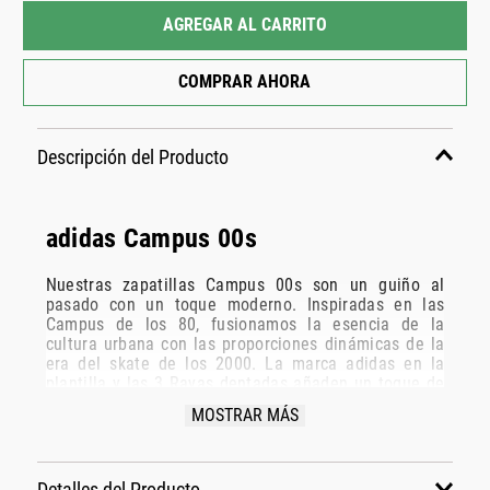
AGREGAR AL CARRITO
COMPRAR AHORA
Descripción del Producto
adidas Campus 00s
Nuestras zapatillas Campus 00s son un guiño al
pasado con un toque moderno. Inspiradas en las
Campus de los 80, fusionamos la esencia de la
cultura urbana con las proporciones dinámicas de la
era del skate de los 2000. La marca adidas en la
plantilla y las 3 Rayas dentadas añaden un toque de
autenticidad. La suela de goma ofrece durabilidad y
MOSTRAR MÁS
agarre para tus aventuras al aire libre, para que
puedas concentrarte en el camino. Sal con confianza
con estas zapatillas, que reflejan el espíritu de
Originals. Celebramos los clásicos y abrazamos lo