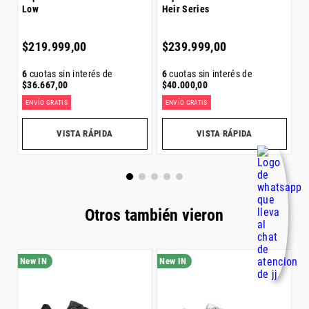
Low
Heir Series
07
6
$
$
219
.
999
,
00
$
239
.
999
,
00
6
cuotas sin interés de
6
cuotas sin interés de
$
36
.
667
,
00
$
40
.
000
,
00
ENVÍO GRATIS
ENVÍO GRATIS
E
4
Precio sin impuestos nacionales:
$
181
.
817
,
36
Precio sin impuestos nacionales:
$
198
.
346
,
28
Pr
VISTA RÁPIDA
VISTA RÁPIDA
Otros también vieron