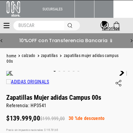
SUCURSALES
BUSCAR
OFF con Transferencia Bancaria 📱
6 
calzado
zapatillas
zapatillas mujer adidas campus
00s
Zapatillas Mujer adidas Campus 00s
Referencia
:
HP3541
$
139
.
999
,
00
30 %
de descuento
$
199
.
999
,
00
Precio sin impuestos nacionales:
$
115
.
701
,
65