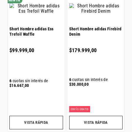
S
W
$
Short Hombre adidas Ess
Short Hombre adidas Firebird
Trefoil Waffle
Denim
6
$
$
99
.
999
,
00
$
179
.
999
,
00
6
cuotas sin interés de
6
cuotas sin interés de
$
30
.
000
,
00
$
16
.
667
,
00
ENVÍO GRATIS
Precio sin impuestos nacionales:
$
82
.
643
,
80
Precio sin impuestos nacionales:
$
148
.
759
,
50
Pr