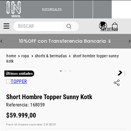
SUCURSALES
BUSCAR
10%OFF con Transferencia Bancaria 📱
ropa
shorts & bermudas
short hombre topper sunny
kotk
Últimas unidades
Short Hombre Topper Sunny Kotk
Referencia
:
168059
$
59
.
999
,
00
Precio sin impuestos nacionales:
$
49
.
585
,
95