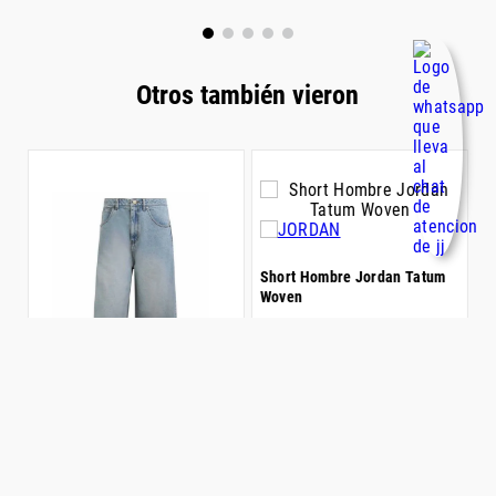
VISTA RÁPIDA
VISTA RÁPIDA
Otros también vieron
S
Short Hombre Jordan Tatum
S
Woven
$
$
143
.
999
,
00
Bermuda Hombre adidas
Denim