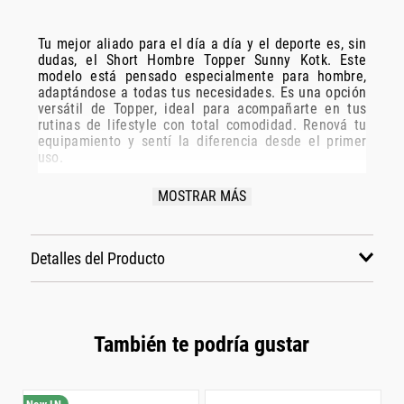
Tu mejor aliado para el día a día y el deporte es, sin
dudas, el Short Hombre Topper Sunny Kotk. Este
modelo está pensado especialmente para hombre,
adaptándose a todas tus necesidades. Es una opción
versátil de Topper, ideal para acompañarte en tus
rutinas de lifestyle con total comodidad. Renová tu
equipamiento y sentí la diferencia desde el primer
uso.
Especificaciones Técnicas:
MOSTRAR MÁS
Modelo: 168059
Marca: Topper
Detalles del Producto
Disciplina: lifestyle
Grupo: indumentaria
Género: Hombre
Color: negro
También te podría gustar