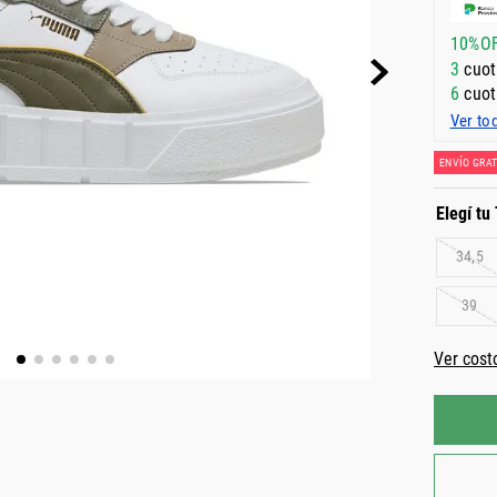
10%O
3
cuot
6
cuot
Ver to
ENVÍO GRAT
34,5
39
Ver cost