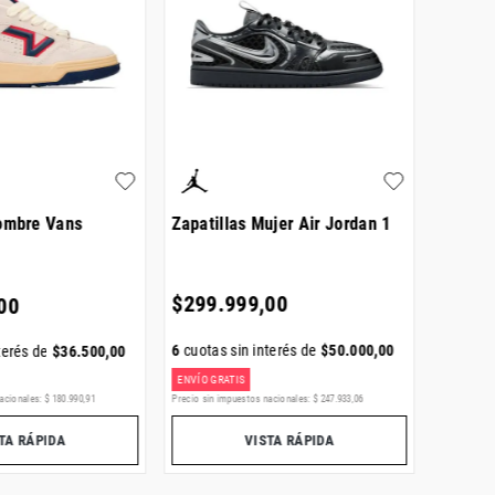
Hombre Vans
Zapatillas Mujer Air Jordan 1
Zapati
1 Low
$
299
.
999
,
00
00
$
274
.
6
cuotas sin interés de
$
50
.
000
,
00
terés de
$
36
.
500
,
00
6
cuotas
ENVÍO GRATIS
ENVÍO GR
acionales:
$
180
.
990
,
91
Precio sin impuestos nacionales:
$
247
.
933
,
06
Precio sin i
TA RÁPIDA
VISTA RÁPIDA