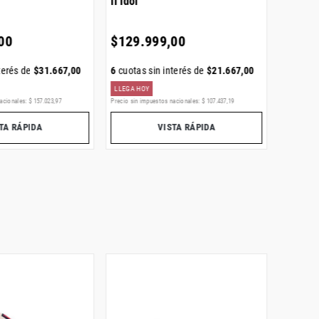
II Idol
Supers
00
$
129
.
999
,
00
$
219
.
terés de
$
31
.
667
,
00
6
cuotas sin interés de
$
21
.
667
,
00
6
cuotas
LLEGA HOY
ENVÍO GR
acionales:
$
157
.
023
,
97
Precio sin impuestos nacionales:
$
107
.
437
,
19
Precio sin i
TA RÁPIDA
VISTA RÁPIDA