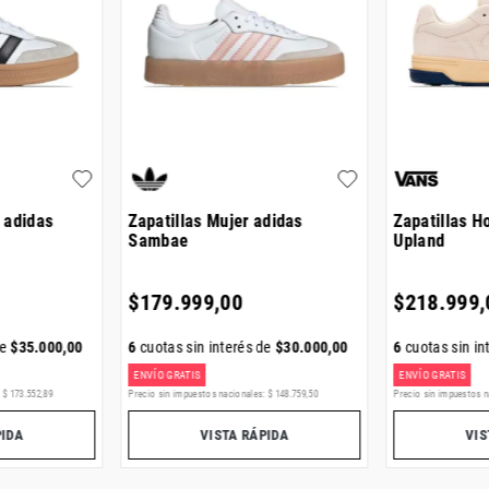
 adidas
Zapatillas Mujer adidas
Zapatillas 
Sambae
Upland
$
179
.
999
,
00
$
218
.
999
,
de
$
35
.
000
,
00
6
cuotas sin interés de
$
30
.
000
,
00
6
cuotas sin in
ENVÍO GRATIS
ENVÍO GRATIS
:
$
173
.
552
,
89
Precio sin impuestos nacionales:
$
148
.
759
,
50
Precio sin impuestos n
PIDA
VISTA RÁPIDA
VIS