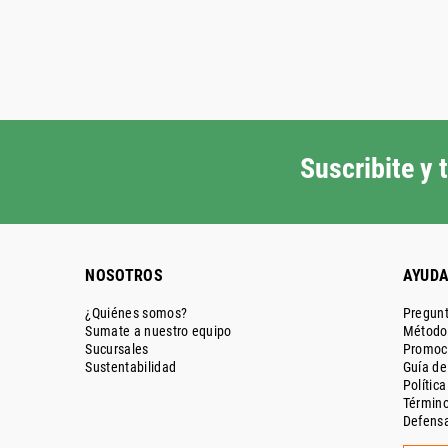
Suscribite y
NOSOTROS
AYUD
¿Quiénes somos?
Pregunt
Sumate a nuestro equipo
Métodos
Sucursales
Promoc
Sustentabilidad
Guía d
Polític
Término
Defensa