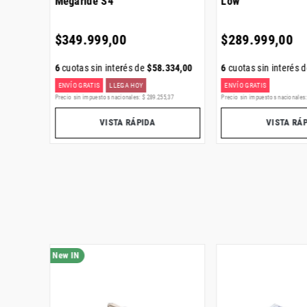
Megaride S4
Low
$
349
.
999
,
00
$
289
.
999
,
00
334
,
00
6
cuotas sin interés de
$
58
.
334
,
00
6
cuotas sin interés 
ENVÍO GRATIS
LLEGA HOY
ENVÍO GRATIS
,
82
Precio sin impuestos nacionales:
$
289
.
255
,
37
Precio sin impuestos nacionales
VISTA RÁPIDA
VISTA RÁ