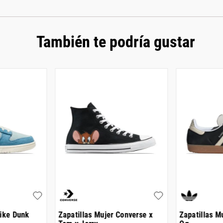
También te podría gustar
Nike Dunk
Zapatillas Mujer Converse x
Zapatillas M