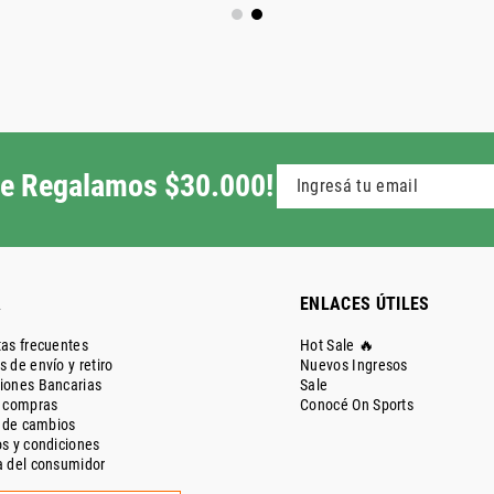
 te Regalamos $30.000!
A
ENLACES ÚTILES
as frecuentes
Hot Sale 🔥
 de envío y retiro
Nuevos Ingresos
iones Bancarias
Sale
e compras
Conocé On Sports
a de cambios
s y condiciones
 del consumidor