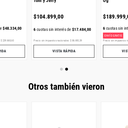
Tom y Jerry
Og
$
104
.
899
,
00
$
189
.
999
,
de
$
48
.
334
,
00
6
cuotas sin in
6
cuotas sin interés de
$
17
.
484
,
00
ENVÍO GRATIS
:
$
239
.
668
,
60
Precio sin impuestos nacionales:
$
86
.
693
,
39
Precio sin impuestos n
PIDA
VISTA RÁPIDA
VIS
Otros también vieron