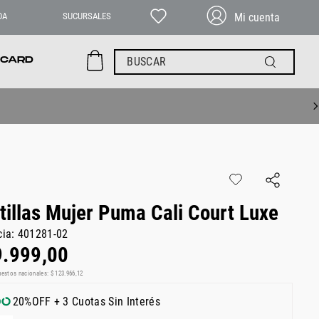
DA
SUCURSALES
BUSCAR
 CARD
tillas Mujer Puma Cali Court Luxe
cia
:
401281-02
9
.
999
,
00
uestos nacionales:
$
123
.
966
,
12
20%OFF + 3 Cuotas Sin Interés