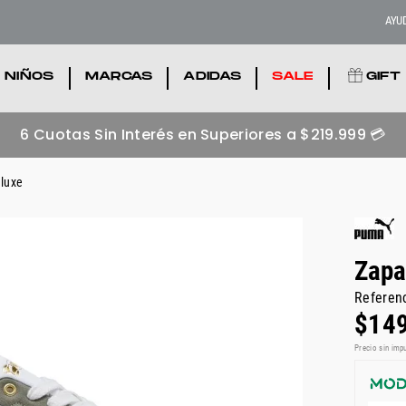
AYU
NIÑOS
.
MARCAS
.
ADIDAS
.
SALE
.
GIFT
6 Cuotas Sin Interés en Superiores a $219.999 💳
 luxe
Zapa
Referen
$
14
Precio sin imp