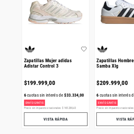
Ca Pro
Zapatillas Mujer adidas
Zapatillas Hombre
Adistar Control 3
Samba Xlg
$
199
.
999
,
00
$
209
.
999
,
00
6
cuotas sin interés de
$
33
.
334
,
00
6
cuotas sin interés 
000
,
00
ENVÍO GRATIS
ENVÍO GRATIS
73
Precio sin impuestos nacionales:
$
165
.
288
,
43
Precio sin impuestos nacionales
VISTA RÁPIDA
VISTA RÁ