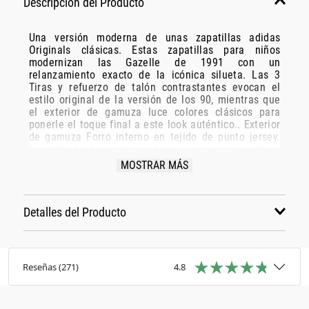
Descripción del Producto
Una versión moderna de unas zapatillas adidas
Originals clásicas. Estas zapatillas para niños
modernizan las Gazelle de 1991 con un
relanzamiento exacto de la icónica silueta. Las 3
Tiras y refuerzo de talón contrastantes evocan el
estilo original de la versión de los 90, mientras que
el exterior de gamuza luce colores clásicos para
ponerle el toque final a este look auténtico.. Exterior
de gamuza Forro interno en tejido de punto jersey.
Disfrutá de la comodidad y el desempeño de la
plantilla OrthoLite®. Logo del Trifolio en la lengüeta
MOSTRAR MÁS
y el refuerzo del talón. Suela de caucho. Exterior de
cuero y material sintético. Forro interno textil. Suela
de caucho
Detalles del Producto
Reseñas
(
271
)
4.8