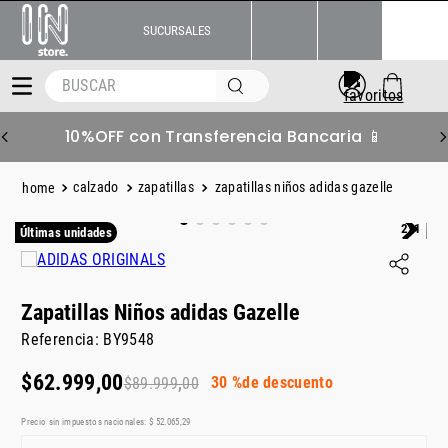
SUCURSALES
BUSCAR
10%OFF con Transferencia Bancaria 📱
calzado
zapatillas
zapatillas niños adidas gazelle
2x1
Últimas unidades
Zapatillas Niños adidas Gazelle
Referencia
:
BY9548
$
62
.
999
,
00
30 %
de descuento
$
89
.
999
,
00
Precio sin impuestos nacionales:
$
52
.
065
,
29