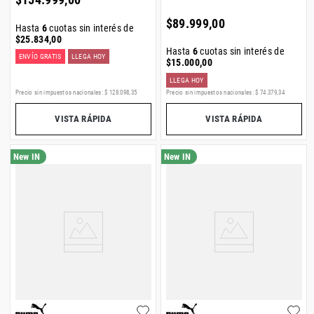
$
154
.
999
,
00
$
89
.
999
,
00
Hasta
6
cuotas sin interés de
$
25
.
834
,
00
Hasta
6
cuotas sin interés de
ENVÍO GRATIS
LLEGA HOY
$
15
.
000
,
00
LLEGA HOY
Precio sin impuestos nacionales:
$
128
.
098
,
35
Precio sin impuestos nacionales:
$
74
.
379
,
34
VISTA RÁPIDA
VISTA RÁPIDA