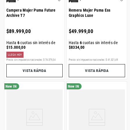
Campera Mujer Puma Future
Remera Mujer Puma Ess
Archive T7
Graphics Luxe
$
89
.
999
,
00
$
49
.
999
,
00
Hasta
6
cuotas sin interés de
Hasta
6
cuotas sin interés de
$
15
.
000
,
00
$
8334
,
00
LLEGA HOY
Precio sin impuestos nacionales:
$
74
.
379
,
34
Precio sin impuestos nacionales:
$
41
.
321
,
49
VISTA RÁPIDA
VISTA RÁPIDA