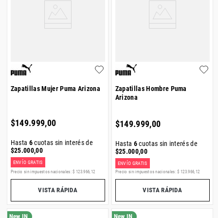
Zapatillas Mujer Puma Arizona
Zapatillas Hombre Puma
Arizona
$
149
.
999
,
00
$
149
.
999
,
00
Hasta
6
cuotas sin interés de
Hasta
6
cuotas sin interés de
$
25
.
000
,
00
$
25
.
000
,
00
ENVÍO GRATIS
ENVÍO GRATIS
Precio sin impuestos nacionales:
$
123
.
966
,
12
Precio sin impuestos nacionales:
$
123
.
966
,
12
VISTA RÁPIDA
VISTA RÁPIDA