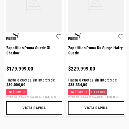
Zapatillas Puma Suede Xl
Zapatillas Puma Rs Surge Hairy
Shadow
Suede
$
179
.
999
,
00
$
229
.
999
,
00
Hasta
6
cuotas sin interés de
Hasta
6
cuotas sin interés de
$
30
.
000
,
00
$
38
.
334
,
00
ENVÍO GRATIS
ENVÍO GRATIS
LLEGA HOY
Precio sin impuestos nacionales:
$
148
.
759
,
50
Precio sin impuestos nacionales:
$
190
.
081
,
82
VISTA RÁPIDA
VISTA RÁPIDA