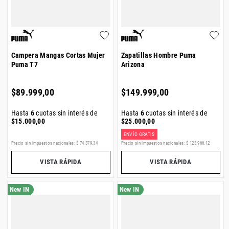
Campera Mangas Cortas Mujer
Zapatillas Hombre Puma
Puma T7
Arizona
$
89
.
999
,
00
$
149
.
999
,
00
Hasta
6
cuotas sin interés de
Hasta
6
cuotas sin interés de
$
15
.
000
,
00
$
25
.
000
,
00
ENVÍO GRATIS
Precio sin impuestos nacionales:
$
74
.
379
,
34
Precio sin impuestos nacionales:
$
123
.
966
,
12
VISTA RÁPIDA
VISTA RÁPIDA