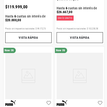
$
119
.
999
,
00
Hasta
6
cuotas sin interés de
$
26
.
667
,
00
Hasta
6
cuotas sin interés de
ENVÍO GRATIS
$
20
.
000
,
00
Precio sin impuestos nacionales:
$
99
.
172
,
73
Precio sin impuestos nacionales:
$
132
.
230
,
58
VISTA RÁPIDA
VISTA RÁPIDA