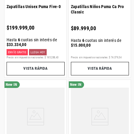
Zapatillas Unisex Puma Five-0
Zapatillas Niños Puma Ca Pro
Classic
$
199
.
999
,
00
$
89
.
999
,
00
Hasta
6
cuotas sin interés de
Hasta
6
cuotas sin interés de
$
33
.
334
,
00
$
15
.
000
,
00
ENVÍO GRATIS
LLEGA HOY
Precio sin impuestos nacionales:
$
165
.
288
,
43
Precio sin impuestos nacionales:
$
74
.
379
,
34
VISTA RÁPIDA
VISTA RÁPIDA