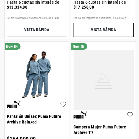
Hasta
6
cuotas sin interés de
Hasta
6
cuotas sin interés de
$
13
.
334
,
00
$
17
.
250
,
00
Precio sin impuestos nacionales:
$
66
.
114
,
88
Precio sin impuestos nacionales:
$
85
.
536
,
36
VISTA RÁPIDA
VISTA RÁPIDA
Pantalón Unisex Puma Future
Archive Relaxed
Campera Mujer Puma Future
Archive T7