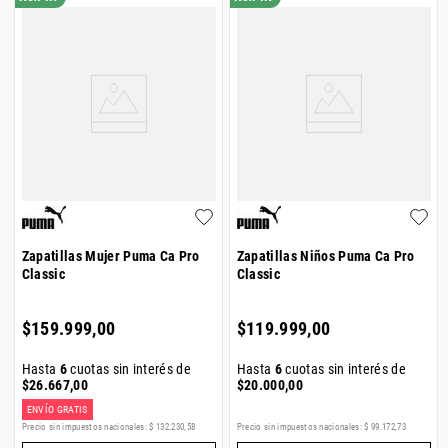
Zapatillas Mujer Puma Ca Pro
Zapatillas Niños Puma Ca Pro
Classic
Classic
$
159
.
999
,
00
$
119
.
999
,
00
Hasta
6
cuotas sin interés de
Hasta
6
cuotas sin interés de
$
26
.
667
,
00
$
20
.
000
,
00
ENVÍO GRATIS
Precio sin impuestos nacionales:
$
132
.
230
,
58
Precio sin impuestos nacionales:
$
99
.
172
,
73