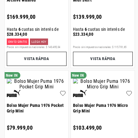
Archive Washed
Midi Skirt
$
169
.
999
,
00
$
139
.
999
,
00
Hasta
6
cuotas sin interés de
Hasta
6
cuotas sin interés de
$
28
.
334
,
00
$
23
.
334
,
00
ENVÍO GRATIS
LLEGA HOY
Precio sin impuestos nacionales:
$
140
.
495
,
04
Precio sin impuestos nacionales:
$
115
.
701
,
65
VISTA RÁPIDA
VISTA RÁPIDA
Bolso Mujer Puma 1976 Pocket
Bolso Mujer Puma 1976 Micro
Grip Mini
Grip Mini
$
79
.
999
,
00
$
103
.
499
,
00