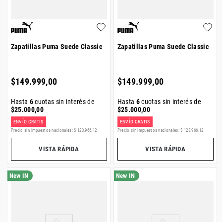
Zapatillas Puma Suede Classic
Zapatillas Puma Suede Classic
$
149
.
999
,
00
$
149
.
999
,
00
Hasta
6
cuotas sin interés de
Hasta
6
cuotas sin interés de
$
25
.
000
,
00
$
25
.
000
,
00
ENVÍO GRATIS
ENVÍO GRATIS
Precio sin impuestos nacionales:
$
123
.
966
,
12
Precio sin impuestos nacionales:
$
123
.
966
,
12
VISTA RÁPIDA
VISTA RÁPIDA