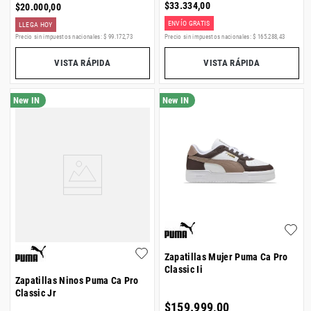
$
33
.
334
,
00
$
20
.
000
,
00
ENVÍO GRATIS
LLEGA HOY
Precio sin impuestos nacionales:
$
99
.
172
,
73
Precio sin impuestos nacionales:
$
165
.
288
,
43
VISTA RÁPIDA
VISTA RÁPIDA
Zapatillas Mujer Puma Ca Pro
Classic Ii
Zapatillas Ninos Puma Ca Pro
Classic Jr
$
159
.
999
,
00