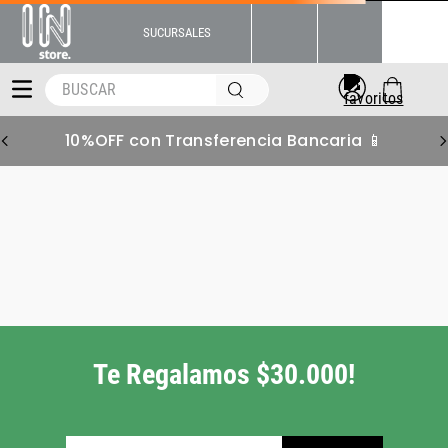
SUCURSALES
BUSCAR
10%OFF con Transferencia Bancaria 📱
short-hombre-adidas-all-szn-
training-ir5259
Pero tenemos muchas
más alternativas para
vos!