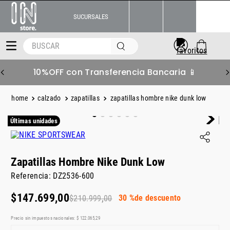
SUCURSALES
BUSCAR
6 S/Interés Superando $219.999 💳
calzado
zapatillas
zapatillas hombre nike dunk low
Últimas unidades
Zapatillas Hombre Nike Dunk Low
Referencia
:
DZ2536-600
$
147
.
699
,
00
30 %
de descuento
$
210
.
999
,
00
Precio sin impuestos nacionales:
$
122
.
065
,
29