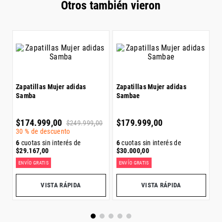
Zapatillas Hombre adidas
Zapatillas Mujer Nike Air Max
Z
Superskate St
Plus
S
$
169
.
999
,
00
$
239
.
999
,
00
$
6
cuotas sin interés de
6
cuotas sin interés de
6
$
28
.
334
,
00
$
40
.
000
,
00
$
ENVÍO GRATIS
ENVÍO GRATIS
E