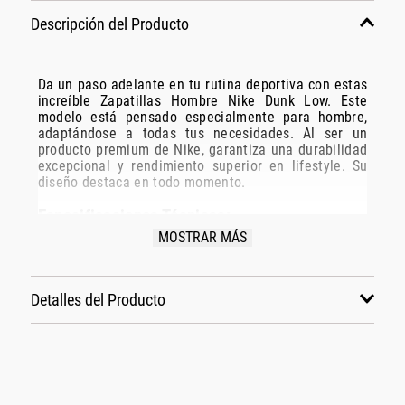
Descripción del Producto
Da un paso adelante en tu rutina deportiva con estas
increíble Zapatillas Hombre Nike Dunk Low. Este
modelo está pensado especialmente para hombre,
adaptándose a todas tus necesidades. Al ser un
producto premium de Nike, garantiza una durabilidad
excepcional y rendimiento superior en lifestyle. Su
diseño destaca en todo momento.
Especificaciones Técnicas:
MOSTRAR MÁS
Modelo: Dz2536-600
Marca: Nike
Disciplina: lifestyle
Detalles del Producto
Grupo: calzado
Género: Hombre
Color: rojo
También te podría gustar