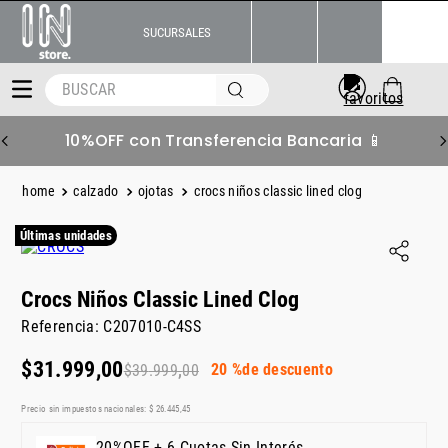
SUCURSALES
BUSCAR
10%OFF con Transferencia Bancaria 📱
calzado
ojotas
crocs niños classic lined clog
Últimas unidades
Crocs Niños Classic Lined Clog
Referencia
:
C207010-C4SS
$
31
.
999
,
00
20 %
de descuento
$
39
.
999
,
00
Precio sin impuestos nacionales:
$
26
.
445
,
45
20%OFF + 6 Cuotas Sin Interés