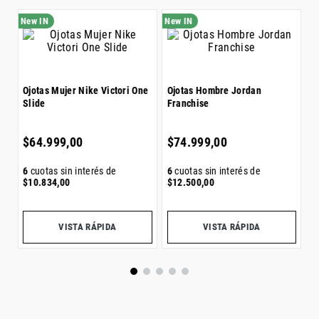
C
Ojotas Mujer Nike Victori One
Ojotas Hombre Jordan
Slide
Franchise
$
$
64
.
999
,
00
$
74
.
999
,
00
6
6
cuotas sin interés de
6
cuotas sin interés de
$
$
10
.
834
,
00
$
12
.
500
,
00
Precio sin impuestos nacionales:
$
53
.
718
,
18
Precio sin impuestos nacionales:
$
61
.
982
,
64
Pr
VISTA RÁPIDA
VISTA RÁPIDA
Otros también vieron