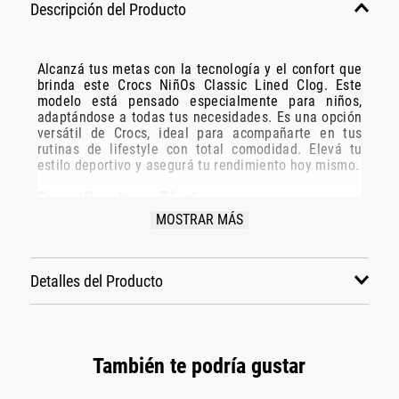
Descripción del Producto
Alcanzá tus metas con la tecnología y el confort que
brinda este Crocs NiñOs Classic Lined Clog. Este
modelo está pensado especialmente para niños,
adaptándose a todas tus necesidades. Es una opción
versátil de Crocs, ideal para acompañarte en tus
rutinas de lifestyle con total comodidad. Elevá tu
estilo deportivo y asegurá tu rendimiento hoy mismo.
Especificaciones Técnicas:
MOSTRAR MÁS
Modelo: C207010-C4ss
Marca: Crocs
Disciplina: lifestyle
Detalles del Producto
Grupo: calzado
Género: Niños
Color: azul
También te podría gustar