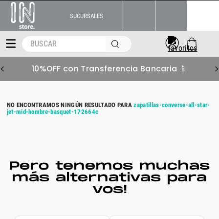
SUCURSALES
BUSCAR
10%OFF con Transferencia Bancaria 📱
zapatillas-converse-all-star-
jet-mid-hombre-basquet-172664c
Pero tenemos muchas
más alternativas para
vos!